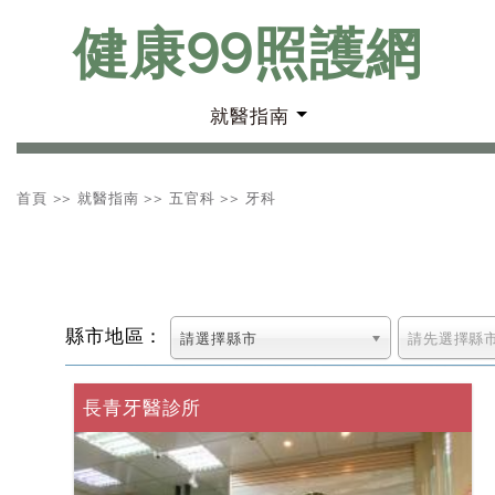
健康99照護網
就醫指南
首頁
>>
就醫指南
>>
五官科
>>
牙科
縣市地區：
請選擇縣市
請先選擇縣
長青牙醫診所