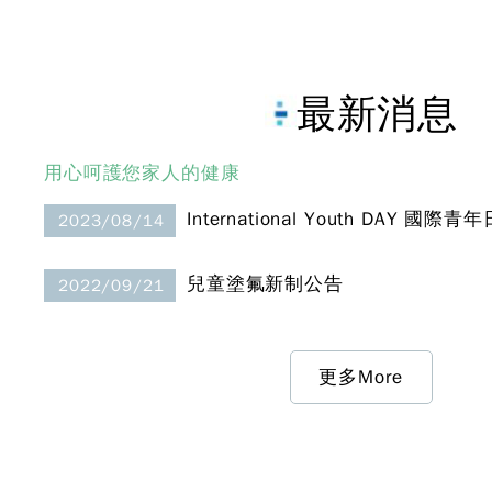
聚集更多的善緣;「樂活」期許的是要經營
成功的事業及家庭，必需先有健康的身體，
隨時提醒自己的身邊的員工好友，要樂活、
最新消息
要快樂。 謝醫師在接受各大媒體專訪時曾
提到為何會取名「佳鎰」牙醫呢？謝醫師因
出生於「嘉義」，適逢醫護團隊姓名剛好有
用心呵護您家人的健康
「佳」、「鎰」等2字，取其諧音及不忘本
International Youth DAY 
2023/08/14
的理念，「佳鎰牙醫」就此誕生。 我們的
貼心，您的放心--------- 謝醫師平日經常利
兒童塗氟新制公告
2022/09/21
用看診之餘從事運動，以紓解工作壓力，慢
慢的影響到診所員工及看診患者一起來運
動，並組成「三五好友隊」參加鐵人三項比
更多More
賽、慢跑、溯溪、騎車及登山活動，活躍於
高雄市運動圈。 「佳鎰」牙醫對社區醫療
始終不遺餘力，診所成立至今，每學期固定
至「大同國小」「建國國小」及「鼓山國