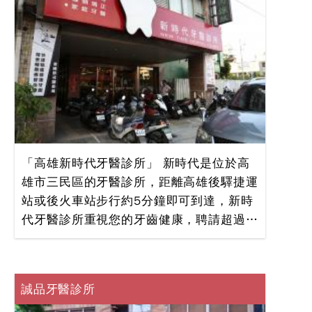
所」不再給您冷冰冰以及害怕的感覺！ ●
我們的貼心，您的放心--------- 我們的服務
項目有：植牙、牙齒矯正、牙齒美白。
●「長春牙醫診所」提供給您乾淨寬敞的舒
適看診空間，還備有植牙室、兒童看診區。
美容牙科、矯正專科以及植牙專科更劃分為
不同的獨立診療區，為您的看牙過程貼心保
留隱密的私人空間。
「高雄新時代牙醫診所」 新時代是位於高
雄市三民區的牙醫診所，距離高雄後驛捷運
站或後火車站步行約5分鐘即可到達，新時
代牙醫診所重視您的牙齒健康，聘請超過
20年植牙經驗植牙專科醫師、根管專科、
假牙專科、矯正專科、家庭牙科等一起守護
您全家人的牙齒健康，溫馨的看診環境、完
誠品牙醫診所
備的診療儀器、精湛的技術經驗讓您有醫院