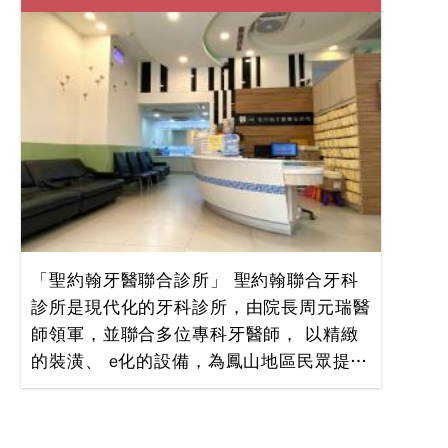
牙醫診所！ 我們的貼心，您的放心---------
我們的服務項目有：齒顎矯正與兒童牙科。
「誠品牙醫診所」提供給您乾淨寬敞的舒適
看診空間，與曾醫師的專科醫師服務專業
「聖約翰牙醫聯合診所」 聖約翰聯合牙科
診所是現代化的牙科診所，由院長周元瑞醫
師領軍，並聯合多位專科牙醫師， 以精緻
的裝潢、 e化的設備，為鳳山地區民眾提供
最專業的醫療服務。 ●「聖約翰牙醫聯合
診所」提供給您乾淨寬敞的舒適看診空間，
還備有無障礙電梯、植牙室、美容牙科、矯