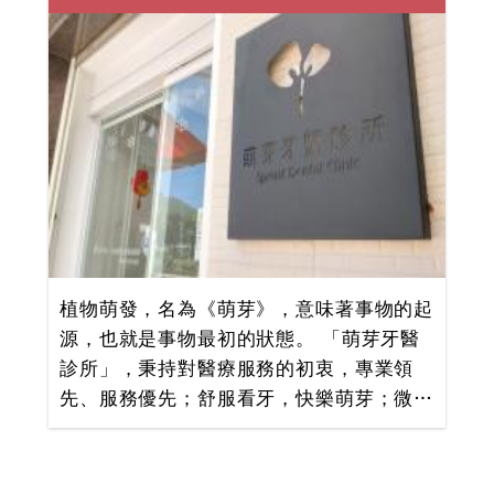
等。「鴻亞牙醫診所」由吳慶源院長率領多
位專科醫師，提供最專業的植牙專科、兒童
專科更有特殊需求門診服務，為身心障礙、
長期照護需求、罹患特殊全身性重大傷病、
發展遲緩兒童、有嚴重看牙恐懼等特殊需求
族群提供牙科醫療服務 全家人的口腔健
康，請放心交給鴻亞牙醫診所！歡迎您一同
來鴻亞牙醫親身感受多位專科醫師的專業服
務!
植物萌發，名為《萌芽》，意味著事物的起
源，也就是事物最初的狀態。 「萌芽牙醫
診所」，秉持對醫療服務的初衷，專業領
先、服務優先；舒服看牙，快樂萌芽；微笑
看牙，自信萌芽。 同時，我們關懷深入社
區，研究及於殿堂，「萌芽牙醫診所」是社
區口腔醫療的守護者，也是口腔專業治療的