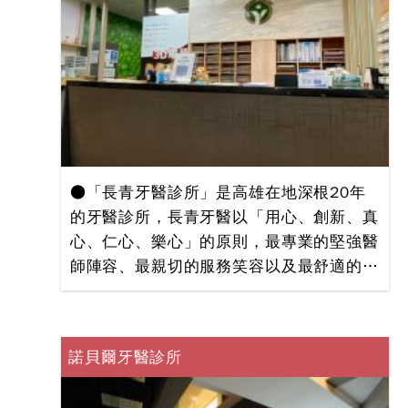
●「長青牙醫診所」是高雄在地深根20年
的牙醫診所，長青牙醫以「用心、創新、真
心、仁心、樂心」的原則，最專業的堅強醫
師陣容、最親切的服務笑容以及最舒適的看
診環境，讓每位來求診的患者都能享有賓至
如歸的感覺。 ●長青的專業，最讓您放心--
------- 我們的服務項目包括：3D微創植牙、
諾貝爾牙醫診所
齒顎矯正、雷射牙周治療、美容牙科、瓷牙
貼片、牙齦整形等。「長青牙醫診所」的人