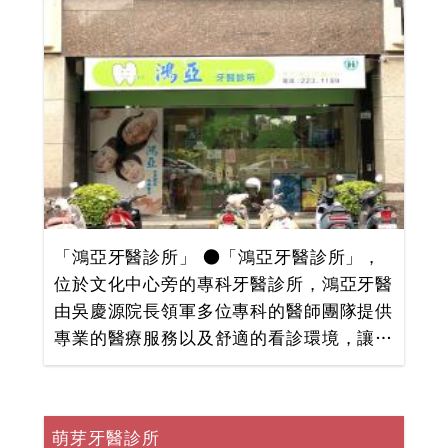
療、美容牙科、瓷牙貼片、牙齦整形等。
「品睿牙醫診所」的人工植牙技術更與美國
紐約大學同步，率先引進21世紀高科技技
術，是缺牙者最佳的選擇！全家人的口腔健
康，請放心交給品睿！
「鴻亞牙醫診所」 ●「鴻亞牙醫診所」，
位於文化中心旁的專科牙醫診所，鴻亞牙醫
由吳慶源院長領軍多位專科的醫師團隊提供
專業的醫療服務以及舒適的看診環境，讓每
位來求診的患者都能享有最高品質牙齒照
護。 ●鴻亞的專業，最讓您放心--------- 我
們的服務項目包括：家庭牙科專科、植牙專
萌芽牙醫診所
科、牙周補綴、兒童專科及特殊需求門診