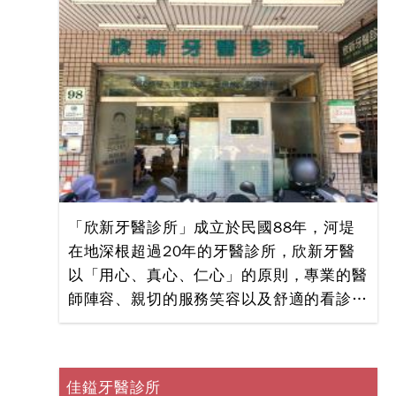
是健康的牙齒，更追求兼具美觀以及自然的
一口皓齒。如何有效達成此目標，需有賴牙
醫診所科技的整合與領先的技術；在此構想
下，便勾勒出「諾貝爾植牙中心」的設立藍
圖，在團隊的用心規劃與努力下，夢想中的
藍圖日漸成形，高品質服務的醫療機構
─「諾貝爾植牙中心暨牙齒美白美容中心」
就此誕生！ ●專業技術的提升 高品質的追
求--------- 以患者需求為導向及高品質的服
務是醫療機構的永續經營方針。「諾貝爾牙
「欣新牙醫診所」成立於民國88年，河堤
醫醫療中心」分為兩大主軸─人工植牙暨口
在地深根超過20年的牙醫診所，欣新牙醫
腔外科中心、牙齒美白美容中心；這兩大主
以「用心、真心、仁心」的原則，專業的醫
軸的目標都是為了提供您更高品質的咀嚼功
師陣容、親切的服務笑容以及舒適的看診環
能與燦爛美麗的皓齒。「諾貝爾牙醫醫療中
境，讓每位來求診的患者都能享有賓至如歸
心」發展的方向為：(1)建立牙科專科體系
的感覺。 ●欣新的專業，最讓您放心--------
(2)結合牙醫師學術發展牙醫臨床研究中心
- 我們的服務項目包括：人工植牙手術、齒
(3)推動數位e化(4)有效患者關係處理。 對
佳鎰牙醫診所
列美形矯正、兒童口腔診療、牙周病變診治