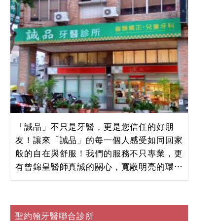
級的專業醫療也有居家的溫暖感受，您社區
的好朋友，新時代牙醫診守護您牙齒健康。
「誠品」不只是牙醫，更是您信任的好朋
友！讓來「誠品」的每一個人感受如同回家
般的自在與舒服！我們的服務不只專業，更
有曾錦皇醫師真誠的關心，寬敞明亮的環
境，與曾錦皇醫師專業又不失親切的服務與
關懷，對小朋友更是充滿愛心與耐心，讓看
牙不再讓人畏懼!深受家長與小朋友信任的
聖約翰牙醫聯合診所
好朋友，「誠品牙醫診所」，最值得信任的