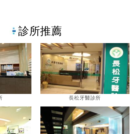
正專科以及植牙專科，更劃分為不同的獨立
診療區，為您的看牙過程貼心保留隱密的私
人空間 「診所理念」 我們的服務項目包
診所推薦
括：隱形矯正, DSD數位微笑設計、雷射牙
周治療、美容牙科、瓷牙貼片、牙齦整形
等，專業統合的口腔照顧，最專業的家庭牙
醫，與您一起守護全家人的口腔健康。
所
長松牙醫診所