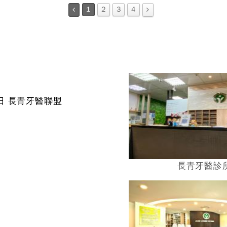
1
2
3
4
開創者。健康之路，萌芽起步；口腔健康，
萌芽有方。 以人為本的口腔治療，高端技
術的設備使用，嚴謹態度的治療計劃，溫馨
親切的一句問候，「萌芽牙醫診所」是您的
好朋友，也是您可以長期依賴的口腔照護團
隊。
國際青年日 長青牙醫聯盟
長青牙醫診