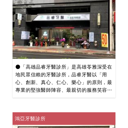
專業值得您信賴！「長松牙醫診所」為您的
口腔健康嚴格把關。
●「高雄品睿牙醫診所」是高雄苓雅深受在
地民眾信賴的牙醫診所，品睿牙醫以「用
心、創新、真心、仁心、樂心」的原則，最
專業的堅強醫師陣容、最親切的服務笑容以
及最舒適的看診環境，讓每位來求診的患者
都能享有賓至如歸的感覺。 ●品睿的專
業，最讓您放心--------- 我們的服務項目包
鴻亞牙醫診所
括：3D微創植牙、齒顎矯正、雷射牙周治