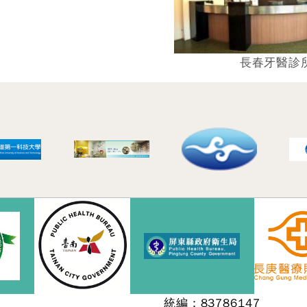
長春牙醫診
統編：83786147