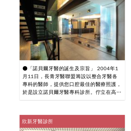
工植牙技術更與美國紐約大學同步，率先引
進21世紀高科技技術，是缺牙者最佳的選
擇！全家人的口腔健康，請放心交給長青！
歡迎您一同感受高雄超過20年植牙經驗專
業級技術服務的牙醫診所
●「諾貝爾牙醫的誕生及宗旨」 2004年1
月11日，長青牙醫聯盟籌設以整合牙醫各
專科的醫師，提供您口腔最佳的醫療照護，
於是設立諾貝爾牙醫專科診所。佇立在高雄
市區長谷世貿50層大樓旁，為廣大高雄市
民服務。 ●「諾貝爾牙醫的誕生」 醫療行
為需隨著時代與科技的演進而日新月異，
欣新牙醫診所
21世紀的人們對於口腔的保健需求不再僅