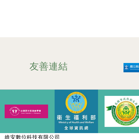
小」實施口腔衛生教育暨口腔衛生檢查，落
實預防教育，每個月定期將部分掛號費贊助
「伊甸社會福利金金會」-失能家庭計畫，
期待能以微薄力量宣揚「相信有愛、慢飛無
礙」協助弱勢兒童，如果您也認同「正向、
感恩、樂活」理念，「佳鎰牙醫」謝醫師邀
請您一起來享受屬於我們的快活人生。
友善連結
維安數位科技有限公司