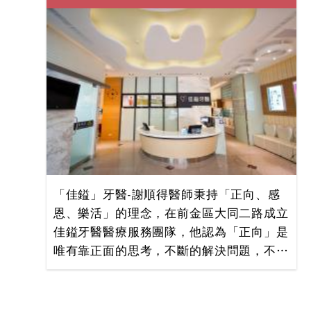
於患者的關係處理，「諾貝爾牙醫」始終認
等。「欣新牙醫診所」黃義評院長，經LH
為對於患者並非僅是提供和顏悅色的服務，
矯正學院認證，為口腔顎面植體暨美學專科
或者定期實施顧客滿意度調查就足夠，更重
醫師，提供最專業的美學矯正服務。全家人
要的是必須時時站在患者的立場，思考患者
的口腔健康，請放心交給欣新！歡迎您一同
的需求，以滿足患者需求為導向。而為達成
感受河堤社區超過20年美學專科醫師的專
這樣的經營理念，就必須結合專業醫師群、
業服務!
卓越的醫療設備與高優質服務，以達到諾貝
爾級的醫療品質！
「佳鎰」牙醫-謝順得醫師秉持「正向、感
恩、樂活」的理念，在前金區大同二路成立
佳鎰牙醫醫療服務團隊，他認為「正向」是
唯有靠正面的思考，不斷的解決問題，不斷
的激勵團隊，才能持續提升;「感恩」意旨
人的相聚是一種前世修來的緣分，面對隨時
隨地的人際互動，隨時保持感恩的心，時時