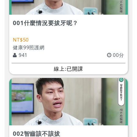
001什麼情況要拔牙呢？
NT$50
健康99照護網
941
00分
線上:已開課
002智齒該不該拔