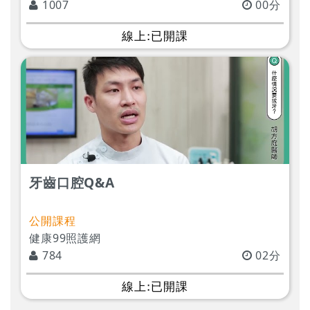
1007
00分
線上:已開課
牙齒口腔Q&A
公開課程
健康99照護網
784
02分
線上:已開課