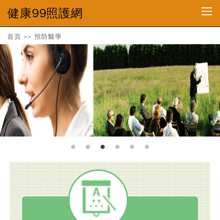
健康99照護網
首頁
>>
預防醫學