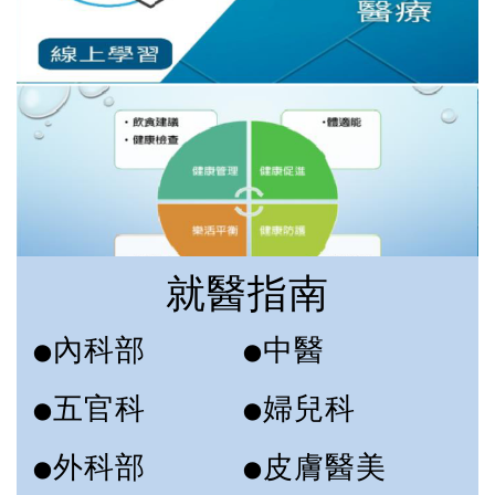
就醫指南
內科部
中醫
●
●
五官科
婦兒科
●
●
外科部
皮膚醫美
●
●