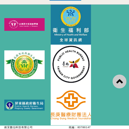
維安數位科技有限公司
統編：83786147